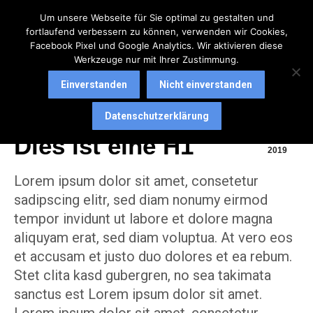
Um unsere Webseite für Sie optimal zu gestalten und
fortlaufend verbessern zu können, verwenden wir Cookies,
Facebook Pixel und Google Analytics. Wir aktivieren diese
Werkzeuge nur mit Ihrer Zustimmung.
Einverstanden
Nicht einverstanden
Innovation & Motivation
Juli
Datenschutzerklärung
20
Dies ist eine H1
2019
Lorem ipsum dolor sit amet, consetetur
sadipscing elitr, sed diam nonumy eirmod
tempor invidunt ut labore et dolore magna
aliquyam erat, sed diam voluptua. At vero eos
et accusam et justo duo dolores et ea rebum.
Stet clita kasd gubergren, no sea takimata
sanctus est Lorem ipsum dolor sit amet.